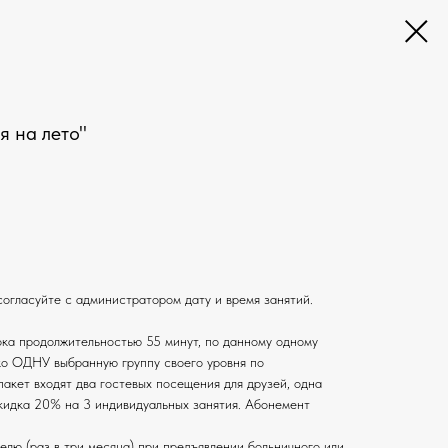
я на лето"
ласуйте с администратором дату и время занятий.
ока продолжительностью 55 минут, по данному одному
ко ОДНУ выбранную группу своего уровня по
пакет входят два гостевых посещения для друзей, одна
скидка 20% на 3 индивидуальных занятия. Абонемент
лю (раз в три месяца) при предъявлении больничного или